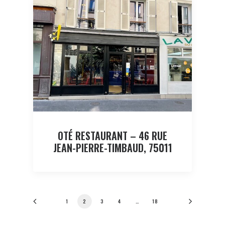
OTÉ RESTAURANT – 46 RUE
JEAN-PIERRE-TIMBAUD, 75011
1
2
3
4
…
18