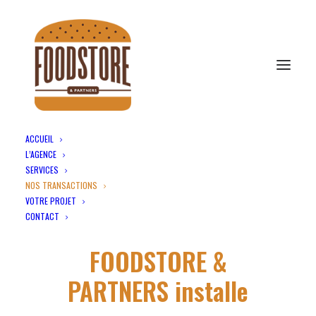
ACCUEIL
L’AGENCE
Nos transactions
SERVICES
Accueil
Nos transactions
Page 2
NOS TRANSACTIONS
VOTRE PROJET
CONTACT
FOODSTORE &
PARTNERS installe